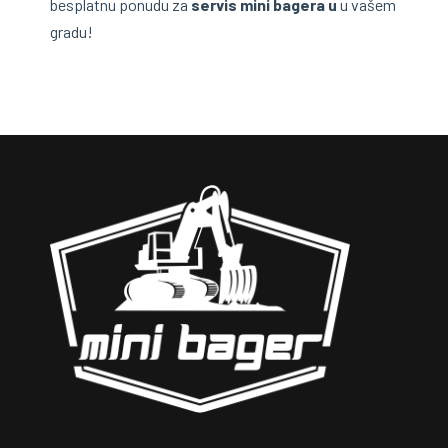
besplatnu ponudu za
servis mini bagera u
u vašem
gradu!