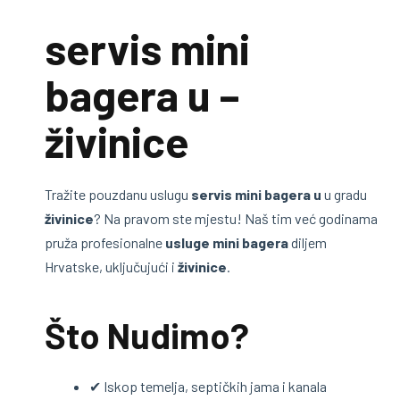
servis mini
bagera u –
živinice
Tražite pouzdanu uslugu
servis mini bagera u
u gradu
živinice
? Na pravom ste mjestu! Naš tim već godinama
pruža profesionalne
usluge mini bagera
diljem
Hrvatske, uključujući i
živinice
.
Što Nudimo?
✔ Iskop temelja, septičkih jama i kanala