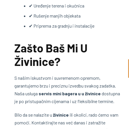
✔ Uređenje terena i okućnica
✔ Rušenje manjih objekata
✔ Priprema za gradnju i instalacije
Zašto Baš Mi U
Živinice?
S našim iskustvom i suvremenom opremom,
garantujemo brzu i preciznu izvedbu svakog zadatka.
Naša usluga
servis mini bagera u u živinice
dostupna
je po pristupačnim cijenama i uz fleksibilne termine.
Bilo da se nalazite u
živinice
ili okolici, rado ćemo vam
pomoći. Kontaktirajte nas već danas i zatražite