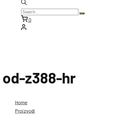
0
od-z388-hr
Home
Proizvodi
od-z388-hr