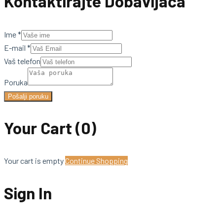
Kontaktirajte Dobavljača
Ime
*
E-mail
*
Vaš telefon
Poruka
Pošalji poruku
Your Cart
(0)
Your cart is empty
Continue Shopping
Sign In