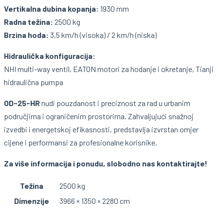
Vertikalna dubina kopanja:
1930 mm
Radna težina:
2500 kg
Brzina hoda:
3,5 km/h (visoka) / 2 km/h (niska)
Hidraulička konfiguracija:
NHI multi-way ventil, EATON motori za hodanje i okretanje, Tianji
hidraulična pumpa
OD-25-HR
nudi pouzdanost i preciznost za rad u urbanim
područjima i ograničenim prostorima. Zahvaljujući snažnoj
izvedbi i energetskoj efikasnosti, predstavlja izvrstan omjer
cijene i performansi za profesionalne korisnike.
Za više informacija i ponudu, slobodno nas kontaktirajte!
Težina
2500 kg
Dimenzije
3966 × 1350 × 2280 cm