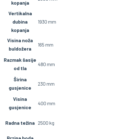
kopanja
Vertikalna
dubina
1930 mm
kopanja
Visina noža
165 mm
buldožera
Razmak šasije
480 mm
od tla
Širina
230 mm
gusjenice
Visina
400 mm
gusjenice
Radna težina
2500 kg
Brzina hoda