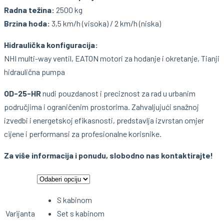
Radna težina:
2500 kg
Brzina hoda:
3,5 km/h (visoka) / 2 km/h (niska)
Hidraulička konfiguracija:
NHI multi-way ventil, EATON motori za hodanje i okretanje, Tianji
hidraulična pumpa
OD-25-HR
nudi pouzdanost i preciznost za rad u urbanim
područjima i ograničenim prostorima. Zahvaljujući snažnoj
izvedbi i energetskoj efikasnosti, predstavlja izvrstan omjer
cijene i performansi za profesionalne korisnike.
Za više informacija i ponudu, slobodno nas kontaktirajte!
S kabinom
Varijanta
Set s kabinom