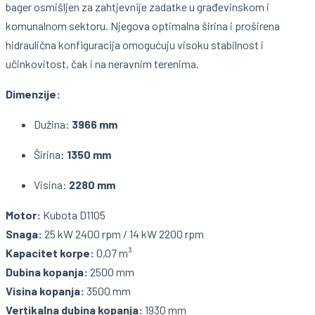
bager osmišljen za zahtjevnije zadatke u građevinskom i
komunalnom sektoru. Njegova optimalna širina i proširena
hidraulična konfiguracija omogućuju visoku stabilnost i
učinkovitost, čak i na neravnim terenima.
Dimenzije:
Dužina:
3966 mm
Širina:
1350 mm
Visina:
2280 mm
Motor:
Kubota D1105
Snaga:
25 kW 2400 rpm / 14 kW 2200 rpm
Kapacitet korpe:
0,07 m³
Dubina kopanja:
2500 mm
Visina kopanja:
3500 mm
Vertikalna dubina kopanja:
1930 mm