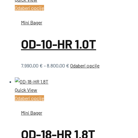
stranici
Ovaj
Odaberi opcije
do
varijanti.
proizvoda
proizvod
18.000,00 €
Opcije
Mini Bager
ima
se
više
mogu
OD-10-HR 1.0T
varijanti.
odabrati
Opcije
na
se
stranici
Raspon
Ovaj
7.990,00
€
–
8.800,00
€
Odaberi opcije
mogu
proizvoda
cijena:
proizvod
odabrati
od
ima
na
Quick View
7.990,00 €
više
stranici
Ovaj
Odaberi opcije
do
varijanti.
proizvoda
proizvod
8.800,00 €
Opcije
Mini Bager
ima
se
više
mogu
OD-18-HR 1.8T
varijanti.
odabrati