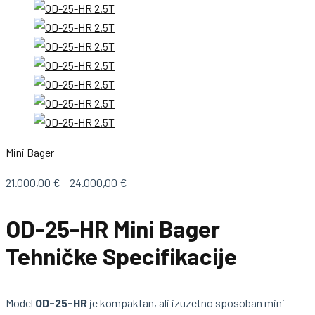
Mini Bager
Raspon
21.000,00
€
–
24.000,00
€
cijena:
od
OD-25-HR Mini Bager
21.000,00 €
Tehničke Specifikacije
do
24.000,00 €
Model
OD-25-HR
je kompaktan, ali izuzetno sposoban mini