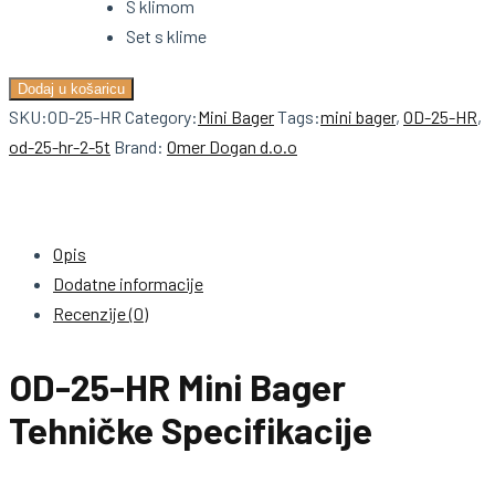
S klimom
Set s klime
OD-
Dodaj u košaricu
25-
SKU:
OD-25-HR
Category:
Mini Bager
Tags:
mini bager
,
OD-25-HR
,
HR
od-25-hr-2-5t
Brand:
Omer Dogan d.o.o
2.5T
količina
Opis
Dodatne informacije
Recenzije (0)
OD-25-HR Mini Bager
Tehničke Specifikacije