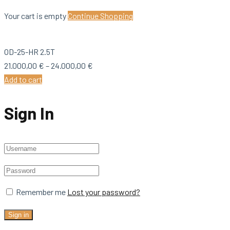
Your cart is empty
Continue Shopping
OD-25-HR 2.5T
Raspon
21.000,00
€
–
24.000,00
€
cijena:
Add to cart
od
21.000,00 €
Sign In
do
24.000,00 €
Remember me
Lost your password?
Sign in