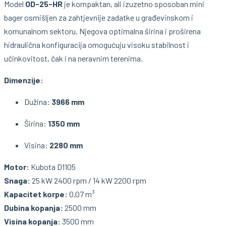
Model
OD-25-HR
je kompaktan, ali izuzetno sposoban mini
bager osmišljen za zahtjevnije zadatke u građevinskom i
komunalnom sektoru. Njegova optimalna širina i proširena
hidraulična konfiguracija omogućuju visoku stabilnost i
učinkovitost, čak i na neravnim terenima.
Dimenzije:
Dužina:
3966 mm
Širina:
1350 mm
Visina:
2280 mm
Motor:
Kubota D1105
Snaga:
25 kW 2400 rpm / 14 kW 2200 rpm
Kapacitet korpe:
0,07 m³
Dubina kopanja:
2500 mm
Visina kopanja:
3500 mm