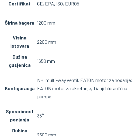
Certifikat
CE, EPA, ISO, EURO5
Širina bagera
1200 mm
Visina
2200 mm
istovara
Dužina
1650 mm
gusjenica
NHI multi-way ventil, EATON motor za hodanje;
Konfiguracija
EATON motor za okretanje, Tianji hidraulična
pumpa
Sposobnost
35°
penjanja
Dubina
2500 mm