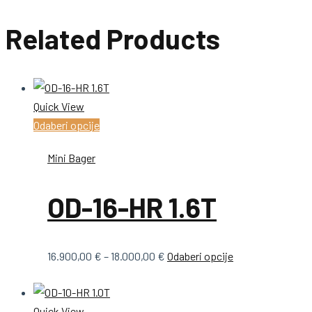
Related Products
Quick View
Ovaj
Odaberi opcije
proizvod
Mini Bager
ima
više
OD-16-HR 1.6T
varijanti.
Opcije
se
Raspon
Ovaj
16.900,00
€
–
18.000,00
€
Odaberi opcije
mogu
cijena:
proizvod
odabrati
od
ima
na
Quick View
16.900,00 €
više