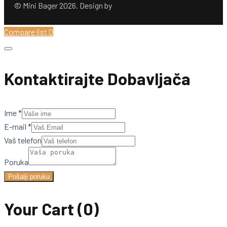
© Mini Bager 2026. Design by
Ömer Dogan Company GmbH
Compare list
0
Kontaktirajte Dobavljača
Ime
*
E-mail
*
Vaš telefon
Poruka
Pošalji poruku
Your Cart
(0)