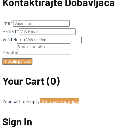
Kontaktirajte Dobavljača
Ime
*
E-mail
*
Vaš telefon
Poruka
Pošalji poruku
Your Cart
(0)
Your cart is empty
Continue Shopping
Sign In