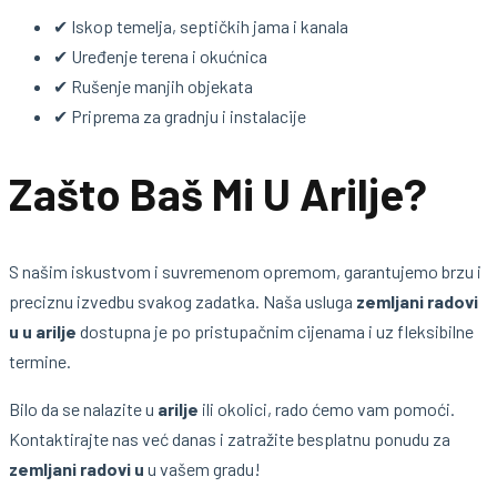
✔ Iskop temelja, septičkih jama i kanala
✔ Uređenje terena i okućnica
✔ Rušenje manjih objekata
✔ Priprema za gradnju i instalacije
Zašto Baš Mi U Arilje?
S našim iskustvom i suvremenom opremom, garantujemo brzu i
preciznu izvedbu svakog zadatka. Naša usluga
zemljani radovi
u u arilje
dostupna je po pristupačnim cijenama i uz fleksibilne
termine.
Bilo da se nalazite u
arilje
ili okolici, rado ćemo vam pomoći.
Kontaktirajte nas već danas i zatražite besplatnu ponudu za
zemljani radovi u
u vašem gradu!