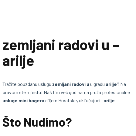
zemljani radovi u –
arilje
Tražite pouzdanu uslugu
zemljani radovi u
u gradu
arilje
? Na
pravom ste mjestu! Naš tim već godinama pruža profesionalne
usluge mini bagera
diljem Hrvatske, uključujući i
arilje
.
Što Nudimo?