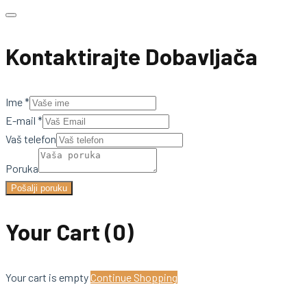
Kontaktirajte Dobavljača
Ime
*
E-mail
*
Vaš telefon
Poruka
Pošalji poruku
Your Cart
(0)
Your cart is empty
Continue Shopping