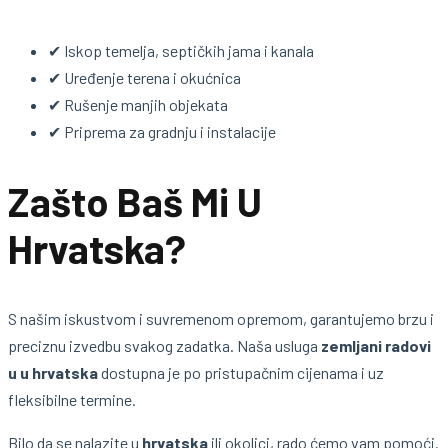
✔ Iskop temelja, septičkih jama i kanala
✔ Uređenje terena i okućnica
✔ Rušenje manjih objekata
✔ Priprema za gradnju i instalacije
Zašto Baš Mi U
Hrvatska?
S našim iskustvom i suvremenom opremom, garantujemo brzu i
preciznu izvedbu svakog zadatka. Naša usluga
zemljani radovi
u u hrvatska
dostupna je po pristupačnim cijenama i uz
fleksibilne termine.
Bilo da se nalazite u
hrvatska
ili okolici, rado ćemo vam pomoći.