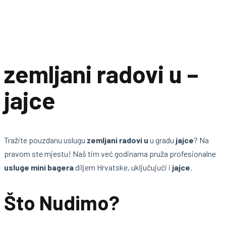
zemljani radovi u –
jajce
Tražite pouzdanu uslugu
zemljani radovi u
u gradu
jajce
? Na
pravom ste mjestu! Naš tim već godinama pruža profesionalne
usluge mini bagera
diljem Hrvatske, uključujući i
jajce
.
Što Nudimo?