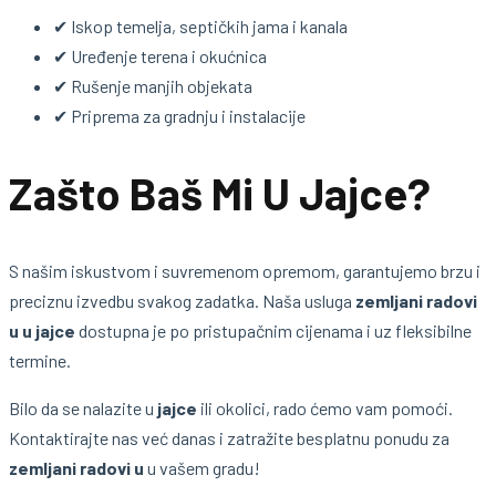
✔ Iskop temelja, septičkih jama i kanala
✔ Uređenje terena i okućnica
✔ Rušenje manjih objekata
✔ Priprema za gradnju i instalacije
Zašto Baš Mi U Jajce?
S našim iskustvom i suvremenom opremom, garantujemo brzu i
preciznu izvedbu svakog zadatka. Naša usluga
zemljani radovi
u u jajce
dostupna je po pristupačnim cijenama i uz fleksibilne
termine.
Bilo da se nalazite u
jajce
ili okolici, rado ćemo vam pomoći.
Kontaktirajte nas već danas i zatražite besplatnu ponudu za
zemljani radovi u
u vašem gradu!