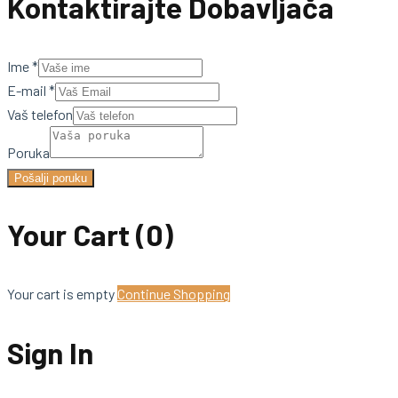
Kontaktirajte Dobavljača
Ime
*
E-mail
*
Vaš telefon
Poruka
Pošalji poruku
Your Cart
(0)
Your cart is empty
Continue Shopping
Sign In