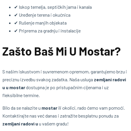
✔ Iskop temelja, septičkih jama i kanala
✔ Uređenje terena i okućnica
✔ Rušenje manjih objekata
✔ Priprema za gradnju i instalacije
Zašto Baš Mi U Mostar?
S našim iskustvom i suvremenom opremom, garantujemo brzu i
preciznu izvedbu svakog zadatka. Naša usluga
zemljani radovi
u u mostar
dostupna je po pristupačnim cijenama i uz
fleksibilne termine.
Bilo da se nalazite u
mostar
ili okolici, rado ćemo vam pomoći.
Kontaktirajte nas već danas i zatražite besplatnu ponudu za
zemljani radovi u
u vašem gradu!