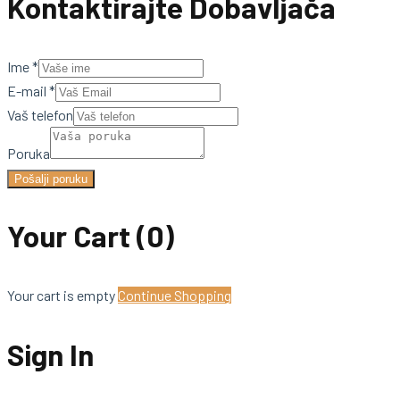
Kontaktirajte Dobavljača
Ime
*
E-mail
*
Vaš telefon
Poruka
Pošalji poruku
Your Cart
(0)
Your cart is empty
Continue Shopping
Sign In