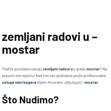
zemljani radovi u –
mostar
Tražite pouzdanu uslugu
zemljani radovi u
u gradu
mostar
? Na
pravom ste mjestu! Naš tim već godinama pruža profesionalne
usluge mini bagera
diljem Hrvatske, uključujući i
mostar
.
Što Nudimo?