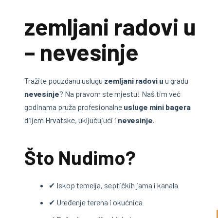
zemljani radovi u
– nevesinje
Tražite pouzdanu uslugu
zemljani radovi u
u gradu
nevesinje
? Na pravom ste mjestu! Naš tim već
godinama pruža profesionalne
usluge mini bagera
diljem Hrvatske, uključujući i
nevesinje
.
Što Nudimo?
✔ Iskop temelja, septičkih jama i kanala
✔ Uređenje terena i okućnica