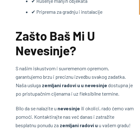
✔ Rušenje manjih objekata
✔ Priprema za gradnju i instalacije
Zašto Baš Mi U
Nevesinje?
S našim iskustvom i suvremenom opremom,
garantujemo brzu i preciznu izvedbu svakog zadatka.
Naša usluga
zemljani radovi u u nevesinje
dostupna je
po pristupačnim cijenama i uz fleksibilne termine.
Bilo da se nalazite u
nevesinje
ili okolici, rado ćemo vam
pomoći. Kontaktirajte nas već danas i zatražite
besplatnu ponudu za
zemljani radovi u
u vašem gradu!