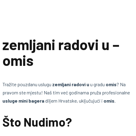
zemljani radovi u –
omis
Tražite pouzdanu uslugu
zemljani radovi u
u gradu
omis
? Na
pravom ste mjestu! Naš tim već godinama pruža profesionalne
usluge mini bagera
diljem Hrvatske, uključujući i
omis
.
Što Nudimo?