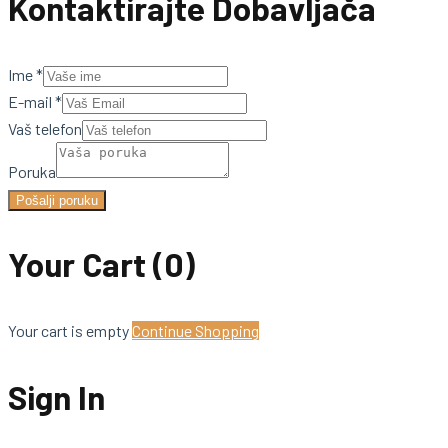
Kontaktirajte Dobavljača
Ime
*
E-mail
*
Vaš telefon
Poruka
Pošalji poruku
Your Cart
(0)
Your cart is empty
Continue Shopping
Sign In