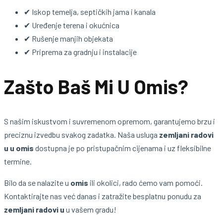
✔ Iskop temelja, septičkih jama i kanala
✔ Uređenje terena i okućnica
✔ Rušenje manjih objekata
✔ Priprema za gradnju i instalacije
Zašto Baš Mi U Omis?
S našim iskustvom i suvremenom opremom, garantujemo brzu i
preciznu izvedbu svakog zadatka. Naša usluga
zemljani radovi
u u omis
dostupna je po pristupačnim cijenama i uz fleksibilne
termine.
Bilo da se nalazite u
omis
ili okolici, rado ćemo vam pomoći.
Kontaktirajte nas već danas i zatražite besplatnu ponudu za
zemljani radovi u
u vašem gradu!