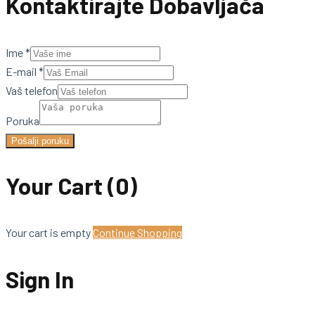
Kontaktirajte Dobavljača
Ime
*
E-mail
*
Vaš telefon
Poruka
Pošalji poruku
Your Cart
(0)
Your cart is empty
Continue Shopping
Sign In