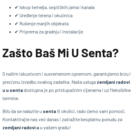
✔ Iskop temelja, septičkih jama i kanala
✔ Uređenje terena i okućnica
✔ Rušenje manjih objekata
✔ Priprema za gradnju i instalacije
Zašto Baš Mi U Senta?
S našim iskustvom i suvremenom opremom, garantujemo brzu i
preciznu izvedbu svakog zadatka. Naša usluga
zemljani radovi
u u senta
dostupna je po pristupačnim cijenama i uz fleksibilne
termine.
Bilo da se nalazite u
senta
ili okolici, rado ćemo vam pomoći.
Kontaktirajte nas već danas i zatražite besplatnu ponudu za
zemljani radovi u
u vašem gradu!