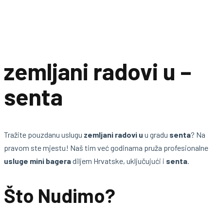
zemljani radovi u –
senta
Tražite pouzdanu uslugu
zemljani radovi u
u gradu
senta
? Na
pravom ste mjestu! Naš tim već godinama pruža profesionalne
usluge mini bagera
diljem Hrvatske, uključujući i
senta
.
Što Nudimo?