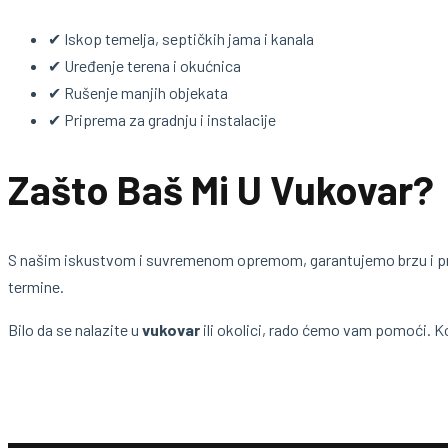
✔ Iskop temelja, septičkih jama i kanala
✔ Uređenje terena i okućnica
✔ Rušenje manjih objekata
✔ Priprema za gradnju i instalacije
Zašto Baš Mi U Vukovar?
S našim iskustvom i suvremenom opremom, garantujemo brzu i pr
termine.
Bilo da se nalazite u
vukovar
ili okolici, rado ćemo vam pomoći. K