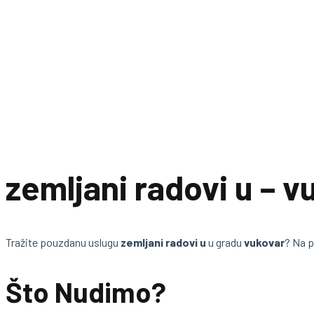
zemljani radovi u – v
Tražite pouzdanu uslugu
zemljani radovi u
u gradu
vukovar
? Na 
Što Nudimo?