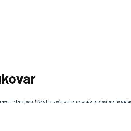
ukovar
pravom ste mjestu! Naš tim već godinama pruža profesionalne
uslu