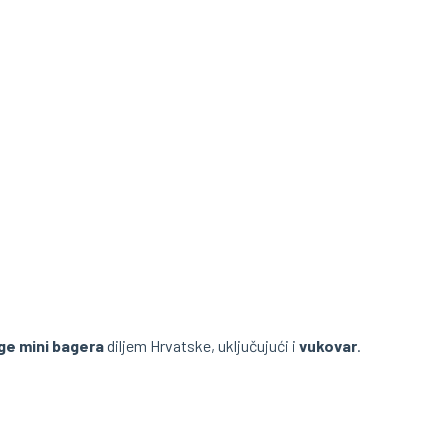
ge mini bagera
diljem Hrvatske, uključujući i
vukovar
.