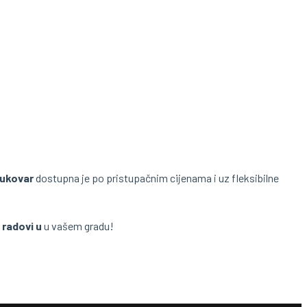
vukovar
dostupna je po pristupačnim cijenama i uz fleksibilne
 radovi u
u vašem gradu!