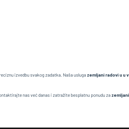
eciznu izvedbu svakog zadatka. Naša usluga
zemljani radovi u u 
ontaktirajte nas već danas i zatražite besplatnu ponudu za
zemljani