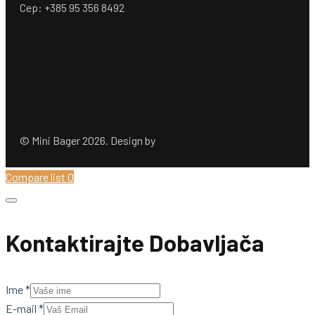
Cep: +385 95 356 8492
© Mini Bager 2026. Design by
Ömer Dogan Company GmbH
Compare list
0
Kontaktirajte Dobavljača
Ime
*
E-mail
*