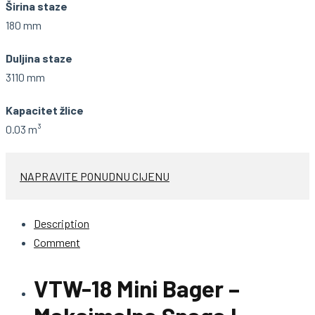
Širina staze
180 mm
Duljina staze
3110 mm
Kapacitet žlice
0.03 m³
NAPRAVITE PONUDNU CIJENU
Description
Comment
VTW-18 Mini Bager –