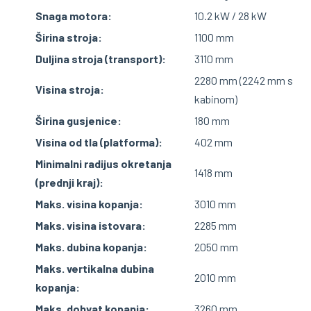
Snaga motora:
10.2 kW / 28 kW
Širina stroja:
1100 mm
Duljina stroja (transport):
3110 mm
2280 mm (2242 mm s
Visina stroja:
kabinom)
Širina gusjenice:
180 mm
Visina od tla (platforma):
402 mm
Minimalni radijus okretanja
1418 mm
(prednji kraj):
Maks. visina kopanja:
3010 mm
Maks. visina istovara:
2285 mm
Maks. dubina kopanja:
2050 mm
Maks. vertikalna dubina
2010 mm
kopanja:
Maks. dohvat kopanja:
3260 mm