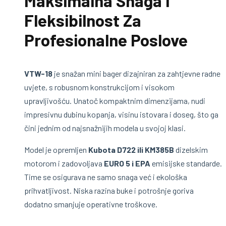
Maksimalna Snaga I
Fleksibilnost Za
Profesionalne Poslove
VTW-18
je snažan mini bager dizajniran za zahtjevne radne
uvjete, s robusnom konstrukcijom i visokom
upravljivošću. Unatoč kompaktnim dimenzijama, nudi
impresivnu dubinu kopanja, visinu istovara i doseg, što ga
čini jednim od najsnažnijih modela u svojoj klasi.
Model je opremljen
Kubota D722 ili KM385B
dizelskim
motorom i zadovoljava
EURO 5 i EPA
emisijske standarde.
Time se osigurava ne samo snaga već i ekološka
prihvatljivost. Niska razina buke i potrošnje goriva
dodatno smanjuje operativne troškove.