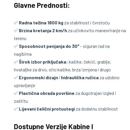
Glavne Prednosti:
✅
Radna težina 1800 kg
za stabilnost i čvrstoću
✅
Brzina kretanja 2 km/h
za učinkovito manevriranje na
terenu
✅
Sposobnost penjanja do 30°
– siguran rad na
nagibima
✅
Širok izbor priključaka:
kašike, čekići, grablje,
hvataljke za drvo, sito kašike, brza izmjena i drugo
✅
Ergonomski dizajn
i
hidraulička ručica
za udobno
upravljanje
✅
Plastična obrada površine
za dugotrajan izgled i
zaštitu
✅
Lijevani čelični protuutegi
za dodatnu stabilnost
Dostupne Verzije Kabine I